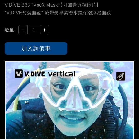
V.DIVE B33 TypeX Mask【可加購近視鏡片】
*V.DIVE盒裝面鏡* 威帶夫專業潛水鏡深潛浮潛面鏡
－
＋
數量 :
加入詢價車