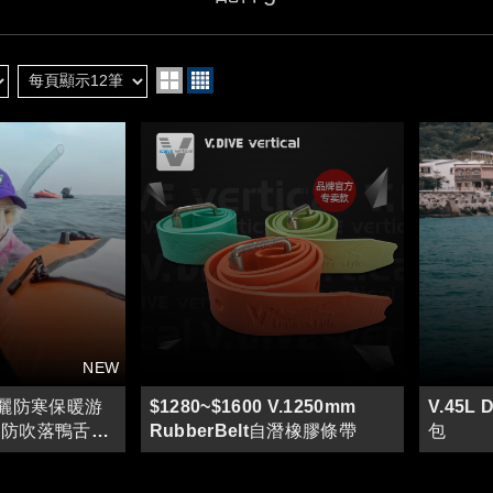
 防曬防寒保暖游
$1280~$1600 V.1250mm
V.45L
 防吹落鴨舌帽
RubberBelt自潛橡膠條帶
包