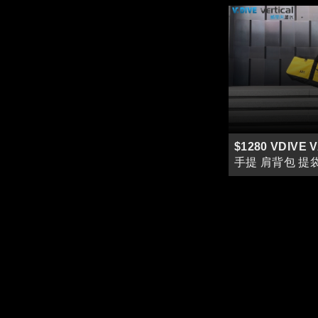
$1280 VDIVE 
手提 肩背包 提
蛙袋 戶外休閒