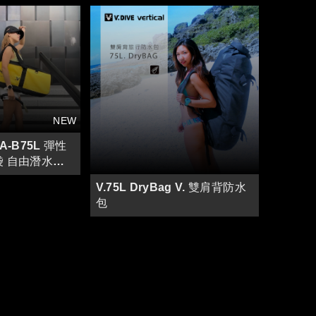
VA-B75L 彈性
袋 自由潛水長
旅行包
V.75L DryBag V. 雙肩背防水
包